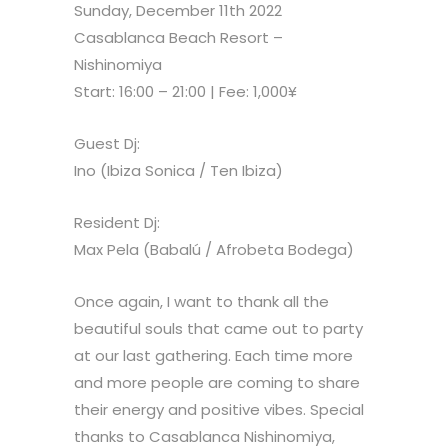
Sunday, December 11th 2022
Casablanca Beach Resort –
Nishinomiya
Start: 16:00 – 21:00 | Fee: 1,000¥
Guest Dj:
Ino (Ibiza Sonica / Ten Ibiza)
Resident Dj:
Max Pela (Babalú / Afrobeta Bodega)
Once again, I want to thank all the
beautiful souls that came out to party
at our last gathering. Each time more
and more people are coming to share
their energy and positive vibes. Special
thanks to Casablanca Nishinomiya,