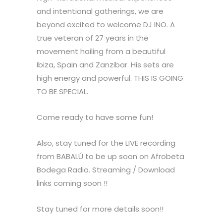
and intentional gatherings, we are
beyond excited to welcome DJ INO. A
true veteran of 27 years in the
movement hailing from a beautiful
Ibiza, Spain and Zanzibar. His sets are
high energy and powerful. THIS IS GOING
TO BE SPECIAL.
Come ready to have some fun!
Also, stay tuned for the LIVE recording
from BABALÚ to be up soon on Afrobeta
Bodega Radio. Streaming / Download
links coming soon !!
Stay tuned for more details soon!!