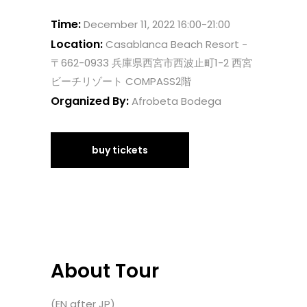
Time:
December 11, 2022 16:00-21:00
Location:
Casablanca Beach Resort -
〒662-0933 兵庫県西宮市西波止町1-2 西宮
ビーチリゾート COMPASS2階
Organized By:
Afrobeta Bodega
buy tickets
About Tour
(EN after JP)