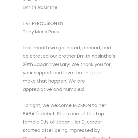
Dmitri Absinthe
LIVE PERCUSION BY:
Tony Merci Paris
Last month we gathered, danced, and
celebrated our brother Dmitri Absinthe’s
20th Japanniversary! We thank you for
your support and love that helped
make that happen. We are
appreciative and humbled.
Tonight, we welcome MIZMON to her
BABALÚ debut. She’s one of the top
female DJs of Japan. Her Dj career
started after being impressed by