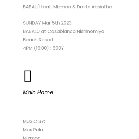
BABALÚ feat. Mizmon & Dmitri Absinthe
SUNDAY Mar 5th 2023
BABALÚ at Casablanca Nishinomiya
Beach Resort
4PM (16:00) : 500¥
Main Home
MUSIC BY:
Max Pela
Mizmon