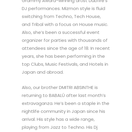
Grammy Award-winning artist Dubfire’s
DJ performances. Mizmon style is fluid
switching from Techno, Tech House,
and Tribal with a focus on House music.
Also, she’s been a successful event
organizer for parties with thousands of
attendees since the age of 18. In recent
years, she has been performing in the
top Clubs, Music Festivals, and Hotels in
Japan and abroad.
Also, our brother DMITRI ABSINTHE is
returning to BABALÚ after last month’s
extravaganza. He’s been a staple in the
nightlife community in Japan since his
arrival. His style has a wide range,
playing from Jazz to Techno. His Dj