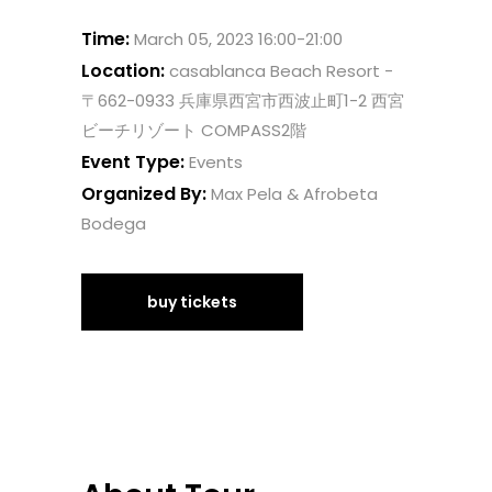
Time:
March 05, 2023 16:00-21:00
Location:
casablanca Beach Resort -
〒662-0933 兵庫県西宮市西波止町1-2 西宮
ビーチリゾート COMPASS2階
Event Type:
Events
Organized By:
Max Pela & Afrobeta
Bodega
buy tickets